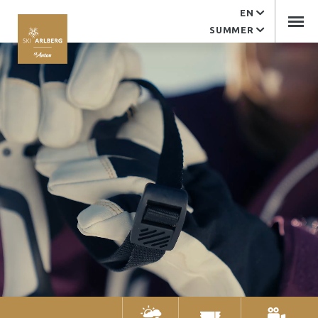
EN
Service
SUMMER
EDV support
Contact
Arlberger Bergbahnen
Tourist office
Imprint
Arlberger Bergbahnen AG
Kandaharweg 9
6580 St. Anton am Arlberg
Tyrol | Austria
+43 (0)5446 2352-0
office@abbag.com