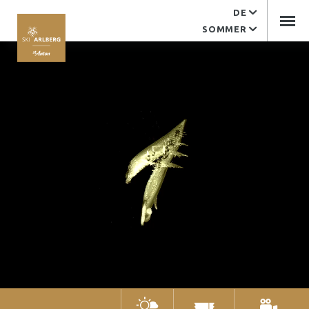
DE
SOMMER
Service
Karriere
EDV Support
Kontakt
Arlberger Bergbahnen
Tourismusverband
Impressum
Arlberger Bergbahnen AG
Kandaharweg 9
6580 St. Anton am Arlberg
Tirol | Österreich
+43 (0)5446 2352-0