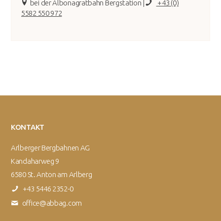
bei der Albonagratbahn Bergstation |
+43 (0)
5582 550 972
KONTAKT
Arlberger Bergbahnen AG
Kandaharweg 9
6580 St. Anton am Arlberg
+43 5446 2352-0
office@abbag.com