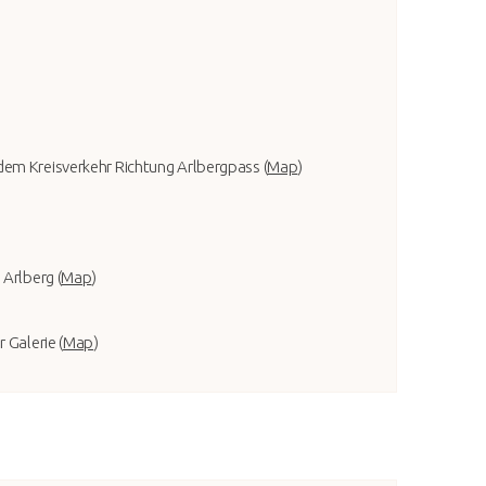
dem Kreisverkehr Richtung Arlbergpass (
Map
)
 Arlberg (
Map
)
 Galerie (
Map
)