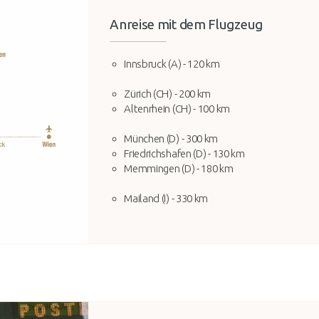
Anreise mit dem Flugzeug
Innsbruck (A) - 120 km
Zürich (CH) - 200 km
Altenrhein (CH) - 100 km
München (D) - 300 km
Friedrichshafen (D) - 130 km
Memmingen (D) - 180 km
Mailand (I) - 330 km